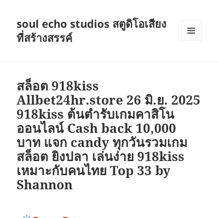
soul echo studios สตูดิโอเสียง
ที่สร้างสรรค์
เมนู
และวิด
เจ็ต
สล็อต 918kiss
Allbet24hr.store 26 มิ.ย. 2025
918kiss ต้นตำรับเกมคาสิโน
ออนไลน์ Cash back 10,000
บาท แจก candy ทุกวันรวมเกม
สล็อต ยิงปลา เล่นง่าย 918kiss
เหมาะกับคนไทย Top 33 by
Shannon