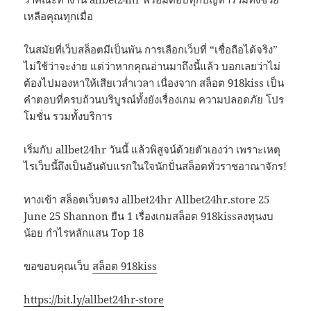
เหลือคุณทุกเมื่อ
ในสมัยที่เว็บสล็อตมีเป็นพัน การเลือกเว็บที่ “เชื่อถือได้จริง”
ไม่ใช้ว่าจะง่าย แต่ว่าหากคุณอ่านมาถึงนี้แล้ว บอกเลยว่าไม่
ต้องไปมองหาให้เสียเวล่ำเวลา เนื่องจาก สล็อต 918kiss เป็น
คำตอบที่ครบถ้วนบริบูรณ์ทั้งยังเรื่องเกม ความปลอดภัย โปร
โมชั่น รวมทั้งบริการ
เริ่มกับ allbet24hr วันนี้ แล้วพิสูจน์ด้วยตัวเองว่า เพราะเหตุ
ไรเว็บนี้ถึงเป็นอันดับแรกในใจนักปั่นสล็อตทั่วราชอาณาจักร!
ทางเข้า สล็อตเว็บตรง allbet24hr Allbet24hr.store 25
June 25 Shannon ยืน 1 เรื่องเกมสล็อต 918kissลงทุนงบ
น้อย กำไรหลักแสน Top 18
ขอขอบคุณเว็บ
สล็อต 918kiss
https://bit.ly/allbet24hr-store