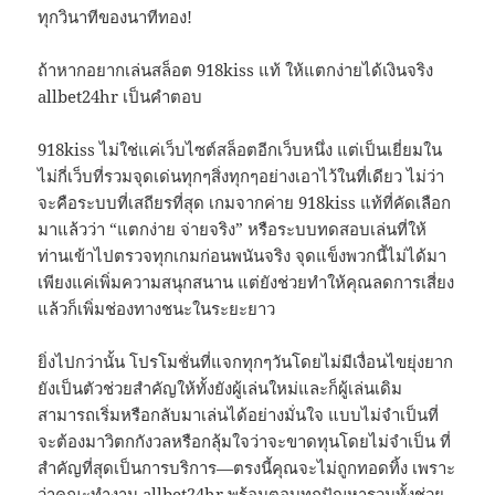
ทุกวินาทีของนาทีทอง!
ถ้าหากอยากเล่นสล็อต 918kiss แท้ ให้แตกง่ายได้เงินจริง
allbet24hr เป็นคำตอบ
918kiss ไม่ใช่แค่เว็บไซต์สล็อตอีกเว็บหนึ่ง แต่เป็นเยี่ยมใน
ไม่กี่เว็บที่รวมจุดเด่นทุกๆสิ่งทุกๆอย่างเอาไว้ในที่เดียว ไม่ว่า
จะคือระบบที่เสถียรที่สุด เกมจากค่าย 918kiss แท้ที่คัดเลือก
มาแล้วว่า “แตกง่าย จ่ายจริง” หรือระบบทดสอบเล่นที่ให้
ท่านเข้าไปตรวจทุกเกมก่อนพนันจริง จุดแข็งพวกนี้ไม่ได้มา
เพียงแค่เพิ่มความสนุกสนาน แต่ยังช่วยทำให้คุณลดการเสี่ยง
แล้วก็เพิ่มช่องทางชนะในระยะยาว
ยิ่งไปกว่านั้น โปรโมชั่นที่แจกทุกๆวันโดยไม่มีเงื่อนไขยุ่งยาก
ยังเป็นตัวช่วยสำคัญให้ทั้งยังผู้เล่นใหม่และก็ผู้เล่นเดิม
สามารถเริ่มหรือกลับมาเล่นได้อย่างมั่นใจ แบบไม่จำเป็นที่
จะต้องมาวิตกกังวลหรือกลุ้มใจว่าจะขาดทุนโดยไม่จำเป็น ที่
สำคัญที่สุดเป็นการบริการ—ตรงนี้คุณจะไม่ถูกทอดทิ้ง เพราะ
ว่าคณะทำงาน allbet24hr พร้อมตอบทุกปัญหารวมทั้งช่วย