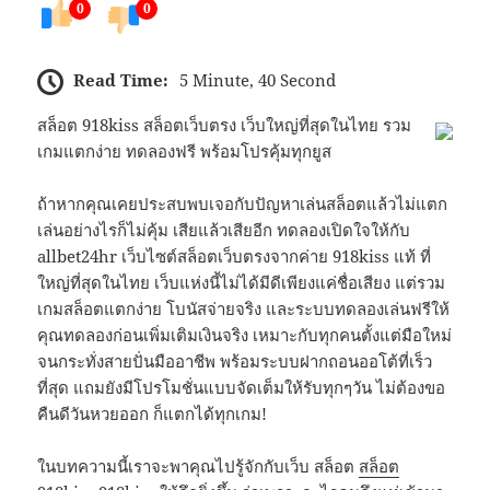
0
0
Read Time:
5 Minute, 40 Second
สล็อต 918kiss สล็อตเว็บตรง เว็บใหญ่ที่สุดในไทย รวม
เกมแตกง่าย ทดลองฟรี พร้อมโปรคุ้มทุกยูส
ถ้าหากคุณเคยประสบพบเจอกับปัญหาเล่นสล็อตแล้วไม่แตก
เล่นอย่างไรก็ไม่คุ้ม เสียแล้วเสียอีก ทดลองเปิดใจให้กับ
allbet24hr เว็บไซต์สล็อตเว็บตรงจากค่าย 918kiss แท้ ที่
ใหญ่ที่สุดในไทย เว็บแห่งนี้ไม่ได้มีดีเพียงแค่ชื่อเสียง แต่รวม
เกมสล็อตแตกง่าย โบนัสจ่ายจริง และระบบทดลองเล่นฟรีให้
คุณทดลองก่อนเพิ่มเติมเงินจริง เหมาะกับทุกคนตั้งแต่มือใหม่
จนกระทั่งสายปั่นมืออาชีพ พร้อมระบบฝากถอนออโต้ที่เร็ว
ที่สุด แถมยังมีโปรโมชั่นแบบจัดเต็มให้รับทุกๆวัน ไม่ต้องขอ
คืนดีวันหวยออก ก็แตกได้ทุกเกม!
ในบทความนี้เราจะพาคุณไปรู้จักกับเว็บ สล็อต
สล็อต