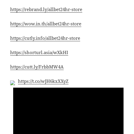
https://rebrand.ly/allbet24hr-store
https://wow.in.th/allbet24hr-store
https://cutly.info/allbet24hr-store
https://shorturl.asia/wXkHI
https://cutt.ly/FrbbMW4A
https://t.co/wJH6kxXXyZ