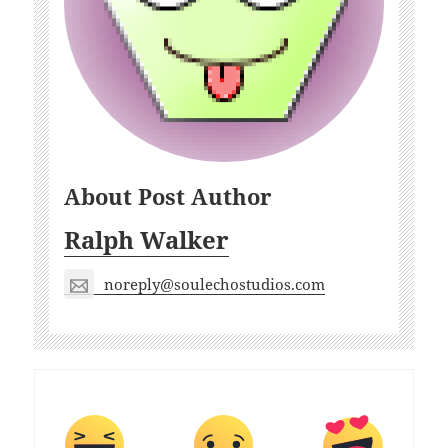
About Post Author
Ralph Walker
noreply@soulechostudios.com