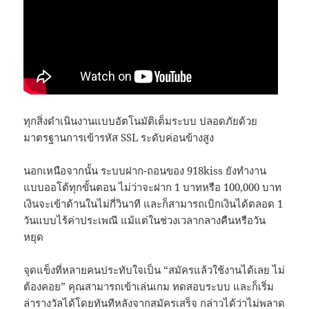
ทุกสิ่งดำเนินงานแบบอัตโนมัติเต็มระบบ ปลอดภัยด้วย
มาตรฐานการเข้ารหัส SSL ระดับค่อนข้างสูง
นอกเหนือจากนั้น ระบบฝาก-ถอนของ 918kiss ยังทำงาน
แบบออโต้ทุกขั้นตอน ไม่ว่าจะฝาก 1 บาทหรือ 100,000 บาท
เงินจะเข้าด้านในไม่กี่วินาที และก็สามารถเบิกเงินได้ตลอด 1
วันแบบไร้ค่าประเพณี แม้แต่ในช่วงเวลากลางคืนหรือวัน
หยุด
จุดแข็งที่หลายคนประทับใจเป็น “สมัครแล้วใช้งานได้เลย ไม่
ต้องคอย” คุณสามารถเข้าเล่นเกม ทดสอบระบบ และก็เริ่ม
ล่ารางวัลได้โดยทันทีหลังจากสมัครเสร็จ กล่าวได้ว่าไม่พลาด